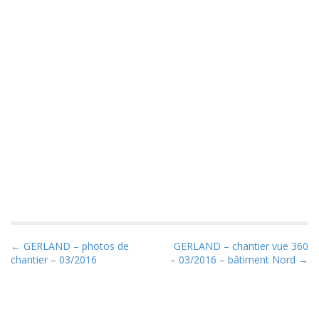
P
← GERLAND – photos de
GERLAND – chantier vue 360
chantier – 03/2016
– 03/2016 – bâtiment Nord →
o
s
t